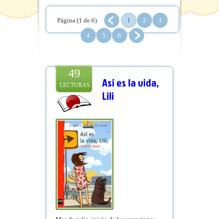
Página (1 de 6)
1
2
3
4
5
6
49
Así es la vida,
LECTURAS
Lili