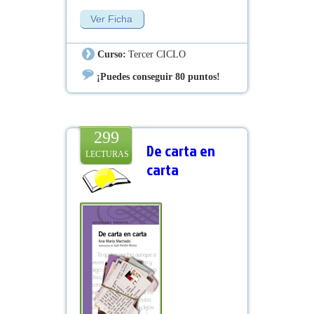
"pequeña princesa". Retomar el pasado
Ver Ficha
no es posible, pero Idoia cuenta con la
valiosa ayuda de su abuela y de Lise.
Curso:
Tercer CICLO
¡Puedes conseguir 80 puntos!
299
De carta en
LECTURAS
carta