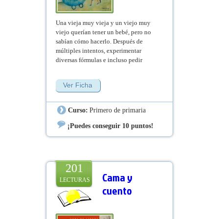
Una vieja muy vieja y un viejo muy
viejo querían tener un bebé, pero no
sabían cómo hacerlo. Después de
múltiples intentos, experimentar
diversas fórmulas e incluso pedir
colaboración a Reyes y cigüeñas,
llegaron a una conclusión: hacer un
Ver Ficha
hijo es muy complicado. Un día, la
viejecita tuvo una idea...
Curso:
Primero de primaria
¡Puedes conseguir 10 puntos!
201
Cama y
LECTURAS
cuento