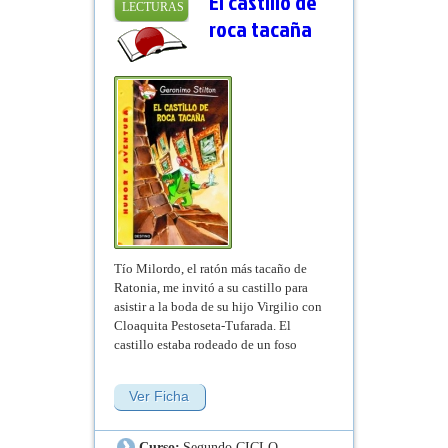
El castillo de
LECTURAS
roca tacaña
Tío Milordo, el ratón más tacaño de
Ratonia, me invitó a su castillo para
asistir a la boda de su hijo Virgilio con
Cloaquita Pestoseta-Tufarada. El
castillo estaba rodeado de un foso
lleno de agua pestilente. Pero ¿qué
clase de lugar era aquel...?
Ver Ficha
Curso:
Segundo CICLO