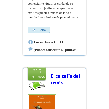
comerciante viudo, es cuidar de su
maravilloso jardín, en el que crecen
exóticas plantas traídas de todo el
mundo. Los árboles más preciados son
tres mágicos perales nacidos de
semillas del jardín del Edén. Pero el
Ver Ficha
anciano vive apenado porque le roban
los frutos antes de que se los pueda
comer. ¿Atrapará su hijo Ralik al
Curso:
Tercer CICLO
enigmático ladrón? ¿O será vencido
por él?
¡Puedes conseguir 60 puntos!
315
El calcetín del
LECTURAS
revés