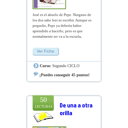
José es el abuelo de Pepe. Ninguno de
los dos sabe leer ni escribir. Aunque es
pequeño, Pepe ya debería haber
aprendido a hacerlo; pero es que
normalmente no va a la escuela,
prefiere quedarse en casa ayudando a
su abuelo. Un día se enfadan, dejan de
Ver Ficha
hablarse y deciden contarse lo
enfadados que están por carta. ¿Quién
les escribirá esas cartas?
Curso:
Segundo CICLO
¡Puedes conseguir 45 puntos!
50
De una a otra
LECTURAS
orilla