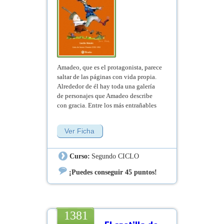
Amadeo, que es el protagonista, parece
saltar de las páginas con vida propia.
Alrededor de él hay toda una galería
de personajes que Amadeo describe
con gracia. Entre los más entrañables
está su hermanita Constanza "que no
es lista" y su abuelo "que tiene
Ver Ficha
imaginación". Amadeo pasa por estas
páginas contándonos muchas cosas y
deja un soplo de aire fresco con sus
Curso:
Segundo CICLO
ocurrencias, y un montón de preguntas
para las que a veces no hay respuesta.
¡Puedes conseguir 45 puntos!
1381