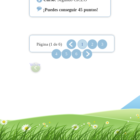
¡Puedes conseguir 45 puntos!
Página (1 de 6)
1
2
3
4
5
6
Volver