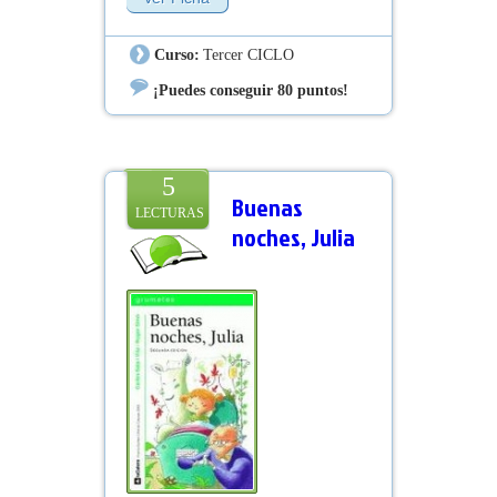
princesas y a adueñarse del Gran
Reino...
Curso:
Tercer CICLO
¡Puedes conseguir 80 puntos!
5
Buenas
LECTURAS
noches, Julia