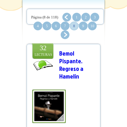
Página (8 de 118)
1
2
3
4
5
6
7
8
9
10
32
Bemol
LECTURAS
Pispante.
Regreso a
Hamelín