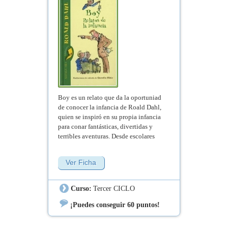
Boy es un relato que da la oportuniad
de conocer la infancia de Roald Dahl,
quien se inspiró en su propia infancia
para conar fantásticas, divertidas y
terribles aventuras. Desde escolares
bastante desagradables a la magnífica
oportunidad de probar o escoger
Ver Ficha
chocolates para una fábrica.
Curso:
Tercer CICLO
¡Puedes conseguir 60 puntos!