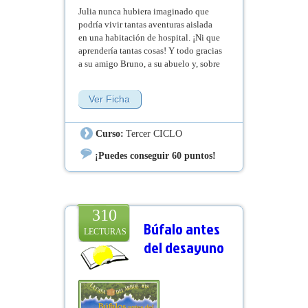
Julia nunca hubiera imaginado que
podría vivir tantas aventuras aislada
en una habitación de hospital. ¡Ni que
aprendería tantas cosas! Y todo gracias
a su amigo Bruno, a su abuelo y, sobre
todo, a un personaje muy especial que
resultará ser una auténtica autoridad
Ver Ficha
en el mundo de los sueños.
Curso:
Tercer CICLO
¡Puedes conseguir 60 puntos!
310
Búfalo antes
LECTURAS
del desayuno