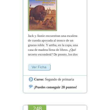
Jack y Annie encuentran una escalera
de cuerda apoyada al tronco de un
grueso roble. Y arriba, en la copa, una
casa de madera llena de libros. ¿Qué
secreto esconderá? De pronto, los dos
hermanos aterrizan en una inmensa
pradera y, a lo lejos, una manada de
Ver Ficha
búfalos se dirige hacia ellos.
Curso:
Segundo de primaria
¡Puedes conseguir 20 puntos!
248