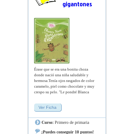
gigantones
Érase que se era una bonita choza
donde nació una niña saludable y
hermosa.Tenía ojos rasgados de color
caramelo, piel como chocolate y muy
crespo su pelo. "Le pondré Blanca
Nieve, es un nombre ideal", comentó
su mamá que era muy original.
Ver Ficha
Curso:
Primero de primaria
¡Puedes conseguir 10 puntos!