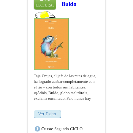
Buldo
LECTURAS
Taja-Orejas, el jefe de las ratas de agua,
ha logrado acabar completamente con
el río y con todos sus habitantes:
«¡Adiós, Buldo, globo maltdito!»,
exclama encantado. Pero nunca hay
que despreciar tan rápidamente la
inteligencia de nuestro pequeño pez.
Ver Ficha
Enfrentándose al peligro, Buldo llama
a las escuadrillas de murciélagos y
aves, sus aliados: «¡Despreciables
Curso:
Segundo CICLO
ratas..., ha llegado la hora de que os