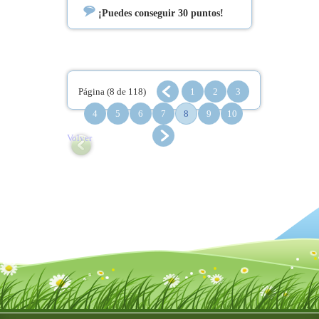
echéis a temblar!»
¡Puedes conseguir 30 puntos!
Página (8 de 118)
1
2
3
4
5
6
7
8
9
10
Volver