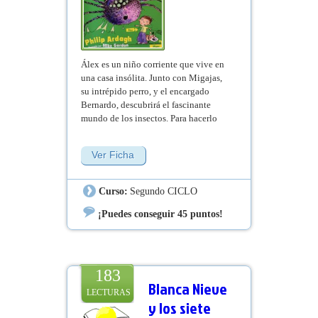
Álex es un niño corriente que vive en
una casa insólita. Junto con Migajas,
su intrépido perro, y el encargado
Bernardo, descubrirá el fascinante
mundo de los insectos. Para hacerlo
más divertido, curiosos compañeros de
aventuras lo acompañarán por el jardín
Ver Ficha
y por las habitaciones de la casa,
transformadas para aprender
curiosidades de los bichos.
Curso:
Segundo CICLO
¡Puedes conseguir 45 puntos!
183
Blanca Nieve
LECTURAS
y los siete