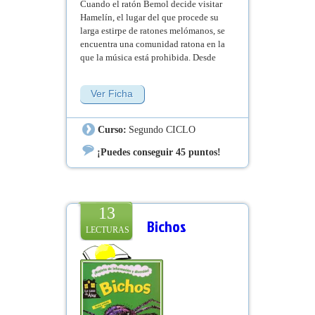
Cuando el ratón Bemol decide visitar
Hamelín, el lugar del que procede su
larga estirpe de ratones melómanos, se
encuentra una comunidad ratona en la
que la música está prohibida. Desde
que, siglos atrás, ocurrió el incidente
con el flautista, nunca se han vuelto a
Ver Ficha
escuchar tarareos, ni nanas ni tan
siquiera canciones de amor.
Curso:
Segundo CICLO
¡Puedes conseguir 45 puntos!
13
Bichos
LECTURAS