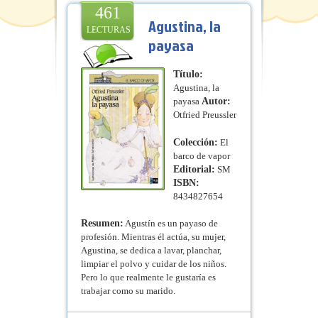
461
Agustina, la
LECTURAS
payasa
Título:
Agustina, la
payasa
Autor:
Otfried Preussler
Colección:
El
barco de vapor
Editorial:
SM
ISBN:
8434827654
Resumen:
Agustín es un payaso de
profesión. Mientras él actúa, su mujer,
Agustina, se dedica a lavar, planchar,
limpiar el polvo y cuidar de los niños.
Pero lo que realmente le gustaría es
trabajar como su marido.