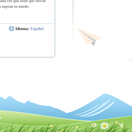
cada vez que tiene que enviar
a superar su miedo.
Idioma:
Español