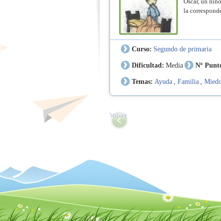
Óscar, un niño
la corresponde
Curso:
Segundo de primaria
Dificultad:
Media
Nº Punt
Temas:
Ayuda
,
Familia
,
Mied
Volver