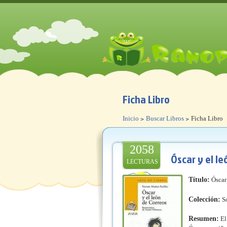
Ficha Libro
Inicio
Buscar Libros
Ficha Libro
2058
Óscar y el le
LECTURAS
Título:
Óscar 
Colección:
So
Resumen:
El