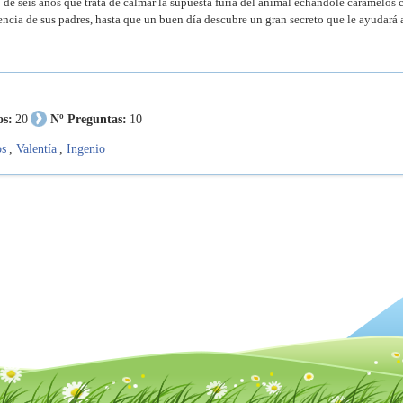
 de seis años que trata de calmar la supuesta furia del animal echándole caramelos 
ncia de sus padres, hasta que un buen día descubre un gran secreto que le ayudará 
os:
20
Nº Preguntas:
10
os
,
Valentía
,
Ingenio